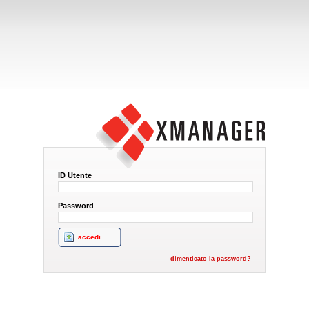
Interact Xmanager
ID Utente
Password
dimenticato la password?